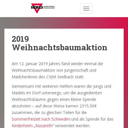
S
TOGGLE NAVIGATION
k
i
p
t
o
2019
m
Weihnachtsbaumaktion
a
i
n
Am 12. Januar 2019 Jahres fand wieder einmal die
c
Weihnachtsbaumaktion von Jungenschaft und
o
Mädchenkreis des CVJM Seelbach statt.
n
Gemeinsam mit weiteren Helfern waren die Jungs und
t
Mädels im Dorf unterwegs, um die ausgedienten
e
Weihnachtsbäume gegen einen kleine Spende
n
abzuholen – auf diese Weise kamen 2315,50€
t
zusammen, die zu gleichen Teilen für die
Sommerfreizeit nach Schweden
und als Spende für das
Kinderheim „Nazareth“
verwendet werden.