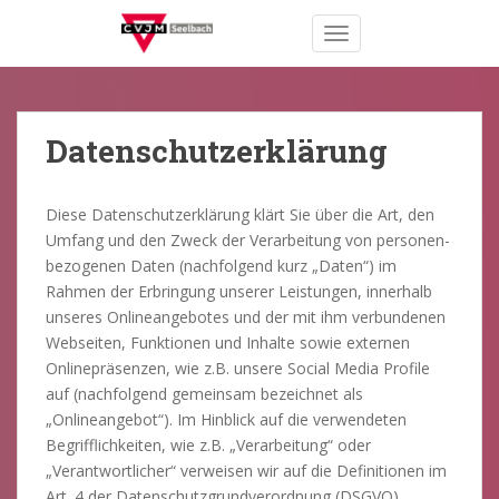
S
TOGGLE NAVIGATION
k
i
p
t
o
Datenschutzerklärung
m
a
Diese Datenschutzerklärung klärt Sie über die Art, den
i
Umfang und den Zweck der Verarbeitung von personen-
n
bezogenen Daten (nachfolgend kurz „Daten“) im
c
Rahmen der Erbringung unserer Leistungen, innerhalb
o
unseres Onlineangebotes und der mit ihm verbundenen
n
Webseiten, Funktionen und Inhalte sowie externen
t
Onlinepräsenzen, wie z.B. unsere Social Media Profile
e
auf (nachfolgend gemeinsam bezeichnet als
n
„Onlineangebot“). Im Hinblick auf die verwendeten
t
Begrifflichkeiten, wie z.B. „Verarbeitung“ oder
„Verantwortlicher“ verweisen wir auf die Definitionen im
Art. 4 der Datenschutzgrundverordnung (DSGVO).