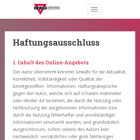
S
TOGGLE NAVIGATION
k
i
p
t
o
Haftungsausschluss
m
a
i
1. Inhalt des Online-Angebots
n
Der Autor übernimmt keinerlei Gewähr für die Aktualität,
c
Korrektheit, Vollständigkeit oder Qualität der
o
bereitgestellten Informationen. Haftungsansprüche
n
gegen den Autor, welche sich auf Schäden materieller
t
oder ideeller Art beziehen, die durch die Nutzung oder
e
Nichtnutzung der dargebotenen Informationen bzw.
n
durch die Nutzung fehlerhafter und unvollständiger
t
Informationen verursacht wurden, sind grundsätzlich
ausgeschlossen, sofern seitens des Autors kein
nachweislich vorsätzliches oder grob fahrlässiges