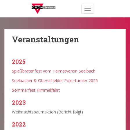
S
TOGGLE NAVIGATION
k
i
p
t
o
Veranstaltungen
m
a
i
2025
n
c
Spießbratenfest vom Heimatverein Seelbach
o
Seelbacher & Oberschelder Pokerturnier 2025
n
t
Sommerfest Himmelfahrt
e
2023
n
t
Weihnachtsbaumaktion (Bericht folgt)
2022