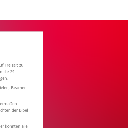
f Freizeit zu
n die 29
gen.
ielen, Beamer-
chermaßen
chten der Bibel
ier konnten alle