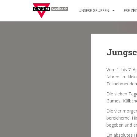
S
k
UNSERE GRUPPEN
FREIZE
i
p
t
o
m
Jungsc
a
i
n
Vom 1. bis 7. 
c
fahren. Im kle
o
Teilnehmenden 
n
Die sieben Tag
t
Games, Kälbche
e
n
Die vier morge
t
bereichernd. Hi
begeben und ent
Ein absolutes H