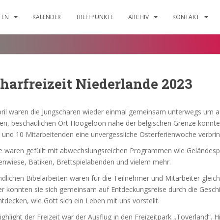
ITEN
KALENDER
TREFFPUNKTE
ARCHIV
KONTAKT
harfreizeit Niederlande 2023
April waren die Jungscharen wieder einmal gemeinsam unterwegs um au
inen, beschaulichen Ort Hoogeloon nahe der belgischen Grenze konnte
und 10 Mitarbeitenden eine unvergessliche Osterferienwoche verbrin
e waren gefüllt mit abwechslungsreichen Programmen wie Geländesp
nwiese, Batiken, Brettspielabenden und vielem mehr.
ndlichen Bibelarbeiten waren für die Teilnehmer und Mitarbeiter glei
er konnten sie sich gemeinsam auf Entdeckungsreise durch die Geschi
decken, wie Gott sich ein Leben mit uns vorstellt.
ighlight der Freizeit war der Ausflug in den Freizeitpark „Toverland“. H