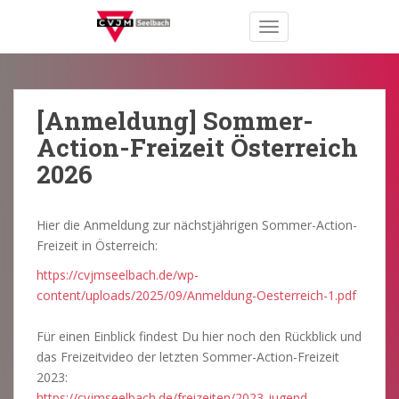
S
TOGGLE NAVIGATION
k
i
p
t
o
[Anmeldung] Sommer-
m
Action-Freizeit Österreich
a
2026
i
n
c
Hier die Anmeldung zur nächstjährigen Sommer-Action-
o
Freizeit in Österreich:
n
https://cvjmseelbach.de/wp-
t
content/uploads/2025/09/Anmeldung-Oesterreich-1.pdf
e
n
Für einen Einblick findest Du hier noch den Rückblick und
t
das Freizeitvideo der letzten Sommer-Action-Freizeit
2023:
https://cvjmseelbach.de/freizeiten/2023-jugend-