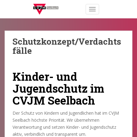
S
TOGGLE NAVIGATION
k
i
p
t
o
Schutzkonzept/Verdachts
m
fälle
a
i
n
Kinder- und
c
o
Jugendschutz im
n
t
CVJM Seelbach
e
n
Der Schutz von Kindern und Jugendlichen hat im CVJM
t
Seelbach höchste Priorität. Wir übernehmen
Verantwortung und setzen Kinder- und Jugendschutz
aktiv, verbindlich und transparent um.