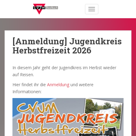
S
TOGGLE NAVIGATION
k
i
p
t
o
[Anmeldung] Jugendkreis
m
Herbstfreizeit 2026
a
i
n
In diesem Jahr geht der Jugendkreis im Herbst wieder
c
auf Reisen.
o
Hier findet ihr die
Anmeldung
und weitere
n
Informationen:
t
e
n
t