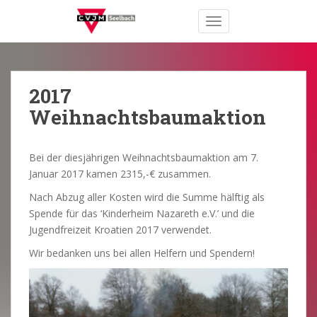
S
TOGGLE NAVIGATION
k
i
p
t
o
2017
m
Weihnachtsbaumaktion
a
i
n
Bei der diesjährigen Weihnachtsbaumaktion am 7.
c
Januar 2017 kamen 2315,-€ zusammen.
o
Nach Abzug aller Kosten wird die Summe hälftig als
n
Spende für das ‘Kinderheim Nazareth e.V.’ und die
t
Jugendfreizeit Kroatien 2017 verwendet.
e
n
Wir bedanken uns bei allen Helfern und Spendern!
t