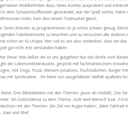
lgemeinen Wohlbefinden dazu. Vieles konnte ausprobiert und entdec
 in dem Schaumstoffbecken gestrandet, war der Spaß vorbei. Hatte 
aftreserven mehr, kam dies einem Todesurteil gleich.
se: Einen Roboter zu programmieren ist ja schon schwer genug. Gleich
ingenden Fabrikelemente zu beachten und zu versuchen alle anderen
nzt schon an IQ-Utopie. Wer soll es uns also verdenken, dass wir das
spiel gar nicht erst verstanden haben.
scher Reise: Was ließen wir es uns gutgehen! Nur das Beste vom Best
hlight der Lebensmittelindustrie, gespickt mit fachmännischem Knowh
asagne, Hot Dogs, Pizza, Western potatoes, Fischstäbchen, Burger m
nanas mit Sprühsahne… Ein Meer von ausgefallener Vielfalt qualitativ h
r Reise: Drei Bibelarbeiten mit den Themen: ‚Jesus als Vorbild‘, ‚Der Ge
rke‘. Ein Gottesdienst zu dem Thema: ‚Gott wird Mensch‘ bzw. ‚Först
ndachten mit den Themen: ‚Ein Ziel vor Augen haben‘, ‚Mein Fahrrad in
,Kain und Abel‘.