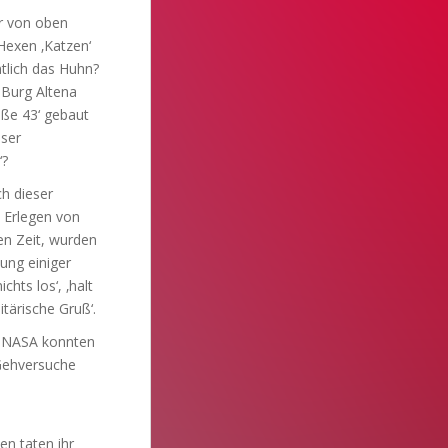
er von oben
 Hexen ‚Katzen‘
ntlich das Huhn?
 Burg Altena
aße 43‘ gebaut
user
‘?
ch dieser
 Erlegen von
en Zeit, wurden
tung einiger
hts los‘, ‚halt
itärische Gruß‘.
er NASA konnten
 Gehversuche
en taten ihr