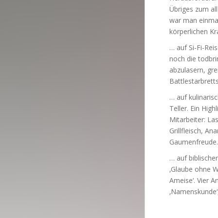
Übriges zum al
war man einmal
körperlichen Kr
… auf Si-Fi-Rei
noch die todbr
abzulasern, gre
Battlestarbrett
… auf kulinari
Teller. Ein Hig
Mitarbeiter: L
Grillfleisch, A
Gaumenfreude.
… auf biblische
‚Glaube ohne We
Ameise‘. Vier A
‚Namenskunde‘, 