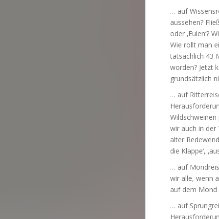
… auf Wissensr
aussehen? Fließ
oder ‚Eulen‘? W
Wie rollt man 
tatsächlich 43 
worden? Jetzt 
grundsätzlich n
… auf Ritterrei
Herausforderun
Wildschweinen p
wir auch in der
alter Redewendu
die Klappe‘, ‚a
… auf Mondreis
wir alle, wenn
auf dem Mond 
… auf Sprungrei
Herausforderun