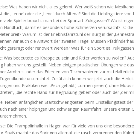
eise: Was haben wir nicht alles gelernt! Wer weiß schon wie Mexikan
t die ‚Lenne‘ oder die ‚Lene‘ durch Altena? Sind die Lieblingstiere von
ie viele Spieler braucht man bei der Sportart ‚Yukigassen‘? Wo ist eige
ein Handtuch, damit es besonders hohe Schmerzen verursacht? Ist die
Meter breit? Warum ist der Erlebnisfahrstuhl der Burg in der ‚Lennestr
kennen wir auch die Antwort der zweiten Frage! Müssen Pfadfinderhä
icht gereinigt oder renoviert werden? Was für ein Sport ist ‚Yukigassen
se: Was bedeutete es Knappe zu sein und Ritter werden zu wollen? Au
g haben wir uns gestellt. Neben einigen praktischen Übungen wie das
er Armbrust oder das Erlernen von Tischmanieren zur mittelalterlich
 Tugendkunde unterrichtet. Zusätzlich kennen wir jetzt auch die Herlei
ngen und Praktiken wie: ‚Pech gehabt‘, ‚türmen gehen‘, ohne Moos nic
ustreten‘, ,die rechte Hand zur Begrüßung geben‘ oder auch der ‚der mil
e: Neben anfänglichen Startschwierigkeiten beim Einstellungstest d
 auch nach einer holprigen und schwierigen Raumfahrt, unsere ersten
unternehmen.
se: Die Trampolinhalle in Hagen war für viele von uns eine besondere
g. Spaß machte das Springen allemal, die rasch verbrennenden Kalori