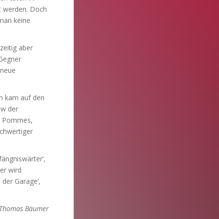
kt werden. Doch
man keine
zeitig aber
 Gegner
 neue
en kam auf den
ow der
it Pommes,
ochwertiger
fängniswärter‘,
er wird
 der Garage‘,
Thomas Bäumer