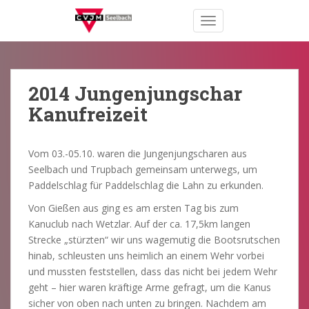
S
TOGGLE NAVIGATION
k
i
p
t
o
2014 Jungenjungschar
m
Kanufreizeit
a
i
n
Vom 03.-05.10. waren die Jungenjungscharen aus
c
Seelbach und Trupbach gemeinsam unterwegs, um
o
Paddelschlag für Paddelschlag die Lahn zu erkunden.
n
Von Gießen aus ging es am ersten Tag bis zum
t
Kanuclub nach Wetzlar. Auf der ca. 17,5km langen
e
Strecke „stürzten“ wir uns wagemutig die Bootsrutschen
n
hinab, schleusten uns heimlich an einem Wehr vorbei
t
und mussten feststellen, dass das nicht bei jedem Wehr
geht – hier waren kräftige Arme gefragt, um die Kanus
sicher von oben nach unten zu bringen. Nachdem am