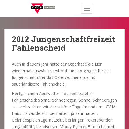
S
TOGGLE NAVIGATION
k
i
p
t
o
2012 Jungenschaftfreizeit
m
Fahlenscheid
a
i
n
Auch in diesem Jahr hatte der Osterhase die Eier
c
wiedermal auswärts versteckt, und so ging es für die
o
Jungenschaft über das Osterwochenende ins
n
sauerländische Fahlenscheid.
t
Bei typischem Aprilwetter – das bedeutet in
e
Fahlenscheid: Sonne, Schneeregen, Sonne, Schneeregen
n
… – verbrachten wir vier schöne Tage im und ums CVJM-
t
Haus. Es wurde sich bei harten, ja sehr harten,
Geländespielen „gemetzelt“, bei langen Pokerabenden
„angeblöfft“, bei diversen Monty Python-Filmen belacht,