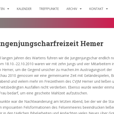
ITEN
KALENDER
TREFFPUNKTE
ARCHIV
KONTAKT
ungenjungscharfreizeit Hemer
d langen Jahren des Wartens fuhren wir die Jungenjungschar endlich n
Vom 18.10.-22.10.2010 waren wir mit zehn Jungs und vier Mitarbeitern 
n Hemer, um die Gegend unsicher zu machen.Im Austragungsort der
hau 2010 genossen wir eine gemeinsame Zeit mit Geländespielen, Bil
mabend und vielem mehr im Freizeitheim des CVJM Hemer und ließen 
heitsbedingten Ausfällen nicht verderben. Ebenso wurde wieder einma
Frau bedarf, um eine gescheite Mahlzeit aufzutischen.
punkte war die Nachtwanderung am letzten Abend, bei der wir die St
n imposanten Felsformationen des Felsenmeeres beeindrucken ließen
r in den täglichen Bibelarbeiten und Andachten vieles Neues über Got