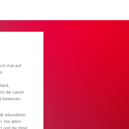
och mal auf
im
lard,
uns die Laune
l bewiesen,
adt erkundeten
. Vor allem
t und die Bibel