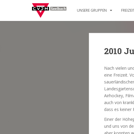
S
k
UNSERE GRUPPEN
FREIZE
i
p
t
o
m
2010 J
a
i
n
Nach vielen un
c
eine Freizeit. 
o
sauerländische
n
Landesgartensc
t
Airhockey, Fil
e
auch von krank
n
dass es keiner 
t
Einer der Höhe
und uns von de
aber konnten wi