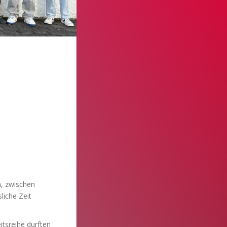
, zwischen
liche Zeit
itsreihe durften