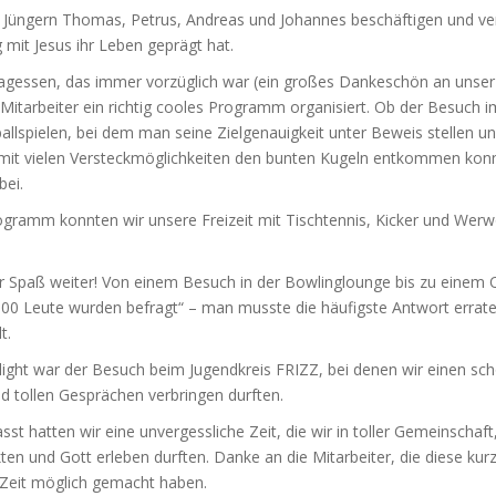
n Jüngern Thomas, Petrus, Andreas und Johannes beschäftigen und ve
mit Jesus ihr Leben geprägt hat.
gessen, das immer vorzüglich war (ein großes Dankeschön an unse
 Mitarbeiter ein richtig cooles Programm organisiert. Ob der Besuch i
allspielen, bei dem man seine Zielgenauigkeit unter Beweis stellen u
mit vielen Versteckmöglichkeiten den bunten Kugeln entkommen konn
bei.
ramm konnten wir unsere Freizeit mit Tischtennis, Kicker und Werw
r Spaß weiter! Von einem Besuch in der Bowlinglounge bis zu einem 
100 Leute wurden befragt“ – man musste die häufigste Antwort errate
t.
hlight war der Besuch beim Jugendkreis FRIZZ, bei denen wir einen s
d tollen Gesprächen verbringen durften.
 hatten wir eine unvergessliche Zeit, die wir in toller Gemeinschaft
n und Gott erleben durften. Danke an die Mitarbeiter, die diese kurz
Zeit möglich gemacht haben.