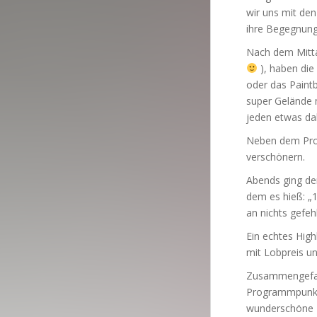
wir uns mit de
ihre Begegnung 
Nach dem Mitta
), haben die
oder das Paintb
super Gelände 
jeden etwas da
Neben dem Prog
verschönern.
Abends ging de
dem es hieß: „
an nichts gefehl
Ein echtes Hig
mit Lobpreis un
Zusammengefasst
Programmpunkte
wunderschöne 