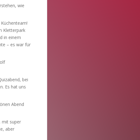
rstehen, wie
r Küchenteam!
m Kletterpark
nd in einem
te – es war für
olf
Quizabend, bei
n. Es hat uns
chönen Abend
, mit super
e, aber