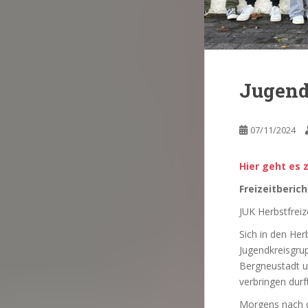
Jugendk
07/11/2024
Hier geht es 
Freizeitberich
JUK Herbstfreiz
Sich in den Her
Jugendkreisgru
Bergneustadt un
verbringen durf
Morgens nach de