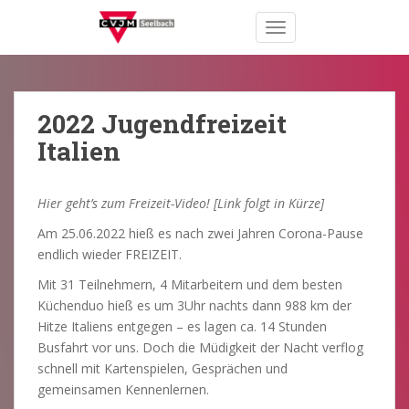
S
TOGGLE NAVIGATION
k
i
p
t
o
2022 Jugendfreizeit
m
Italien
a
i
n
Hier geht’s zum Freizeit-Video! [Link folgt in Kürze]
c
Am 25.06.2022 hieß es nach zwei Jahren Corona-Pause
o
endlich wieder FREIZEIT.
n
t
Mit 31 Teilnehmern, 4 Mitarbeitern und dem besten
e
Küchenduo hieß es um 3Uhr nachts dann 988 km der
n
Hitze Italiens entgegen – es lagen ca. 14 Stunden
t
Busfahrt vor uns. Doch die Müdigkeit der Nacht verflog
schnell mit Kartenspielen, Gesprächen und
gemeinsamen Kennenlernen.