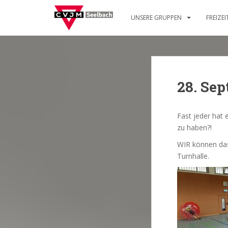
S
k
UNSERE GRUPPEN
FREIZE
i
p
t
o
m
28. Sep
a
i
n
Fast jeder hat
c
zu haben?!
o
WIR können das
n
Turnhalle.
t
e
n
t