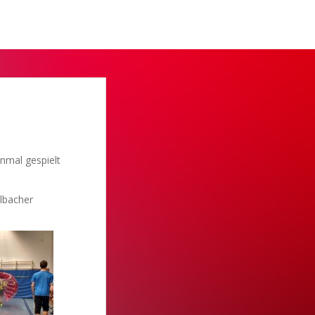
nmal gespielt
lbacher